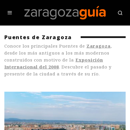
Puentes de Zaragoza
Conoce los principales Puentes de
Zaragoza
,
desde los más antiguos a los más modernos
construidos con motivo de la
Exposición
Internacional del 2008
. Descubre el pasado y
presente de la ciudad a través de su río.