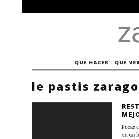
QUÉ HACER
QUÉ VE
le pastis zarag
RES
MEJ
Pocas c
en un b