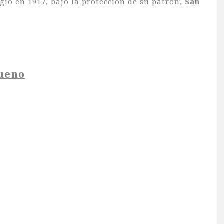
gió en 1917, bajo la protección de su patrón,
San
ueno