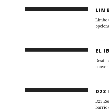
LIM
Limbo G
opcione
EL 
Desde s
convert
D23
D23 Res
barrio 