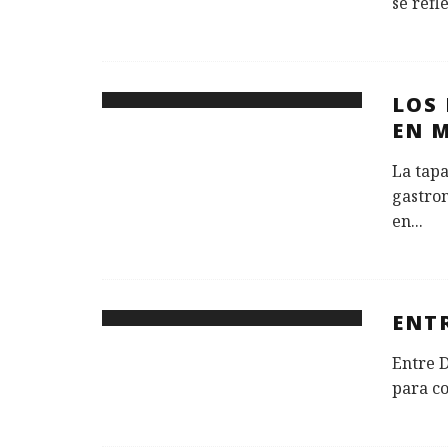
se refl
LOS 
EN 
La tapa
gastro
en
...
ENT
Entre 
para c