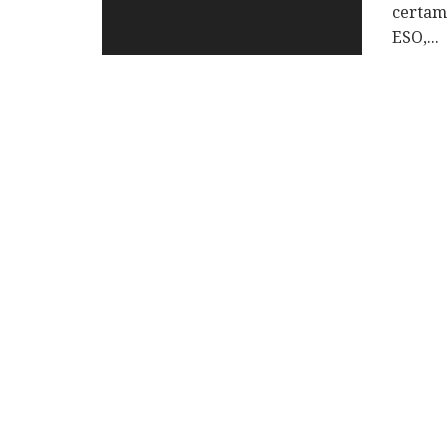
certame
ESO,
...