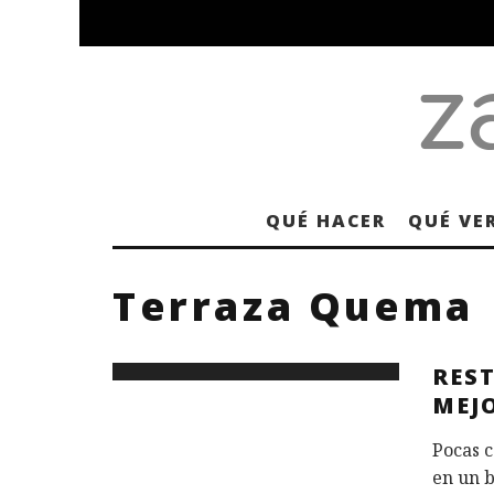
QUÉ HACER
QUÉ VE
Terraza Quema
RES
MEJ
Pocas c
en un b