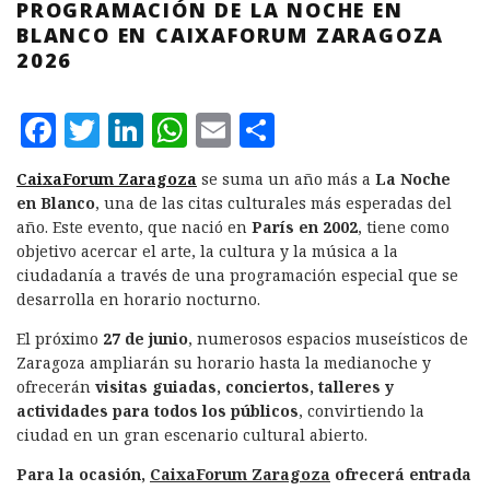
PROGRAMACIÓN DE LA NOCHE EN
BLANCO EN CAIXAFORUM ZARAGOZA
2026
F
T
L
W
E
C
a
w
i
h
m
o
CaixaForum Zaragoza
se suma un año más a
La Noche
c
it
n
at
ai
m
en Blanco
, una de las citas culturales más esperadas del
e
te
k
s
l
p
año. Este evento, que nació en
París en 2002
, tiene como
objetivo acercar el arte, la cultura y la música a la
b
r
e
A
a
ciudadanía a través de una programación especial que se
o
d
p
rt
desarrolla en horario nocturno.
o
I
p
ir
El próximo
27 de junio
, numerosos espacios museísticos de
k
n
Zaragoza ampliarán su horario hasta la medianoche y
ofrecerán
visitas guiadas, conciertos, talleres y
actividades para todos los públicos
, convirtiendo la
ciudad en un gran escenario cultural abierto.
Para la ocasión,
CaixaForum Zaragoza
ofrecerá entrada