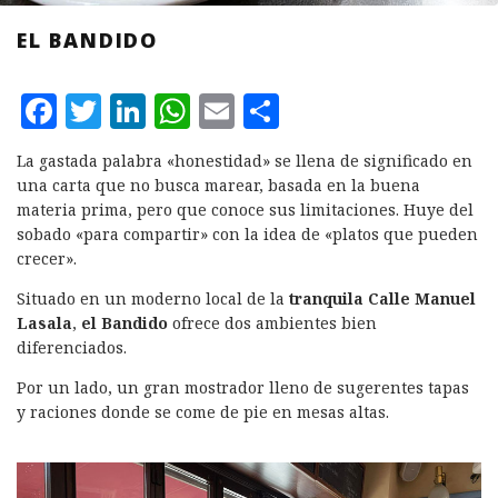
EL BANDIDO
F
T
L
W
E
C
a
w
i
h
m
o
La gastada palabra «honestidad» se llena de significado en
c
it
n
at
ai
m
una carta que no busca marear, basada en la buena
e
te
k
s
l
p
materia prima, pero que conoce sus limitaciones. Huye del
sobado «para compartir» con la idea de «platos que pueden
b
r
e
A
a
crecer».
o
d
p
rt
Situado en un moderno local de la
tranquila Calle Manuel
o
I
p
ir
Lasala
,
el Bandido
ofrece dos ambientes bien
k
n
diferenciados.
Por un lado, un gran mostrador lleno de sugerentes tapas
y raciones donde se come de pie en mesas altas.