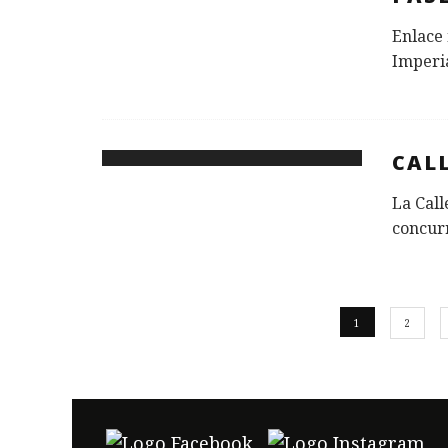
Enlace 
Imperia
CAL
La Call
concur
1
2