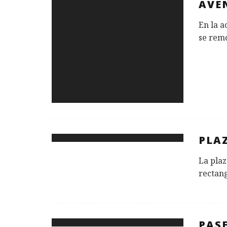
AVE
En la a
se remo
PLA
La plaz
rectang
PAS