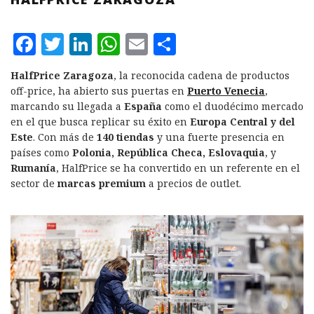
F
T
L
W
E
C
a
w
i
h
m
o
HalfPrice Zaragoza
, la reconocida cadena de productos
c
it
n
at
ai
m
off-price, ha abierto sus puertas en
Puerto Venecia
,
e
te
k
s
l
p
marcando su llegada a
España
como el duodécimo mercado
en el que busca replicar su éxito en
Europa Central y del
b
r
e
A
a
Este
. Con más de
140 tiendas
y una fuerte presencia en
o
d
p
rt
países como
Polonia, República Checa, Eslovaquia
, y
Rumanía
, HalfPrice se ha convertido en un referente en el
o
I
p
ir
sector de
marcas premium
a precios de outlet.
k
n