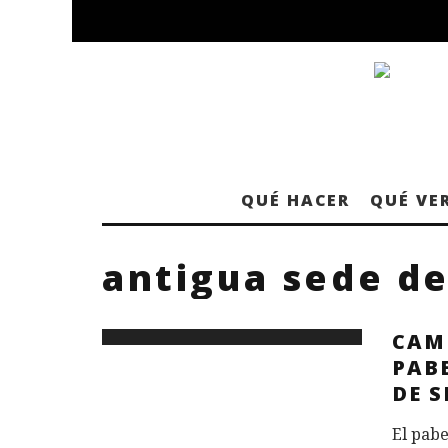
QUÉ HACER
QUÉ VE
antigua sede de
CAMP
PAB
DE S
El pabe