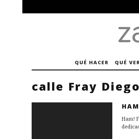
QUÉ HACER
QUÉ VE
calle Fray Dieg
HAM
Ham! Fr
dedicad