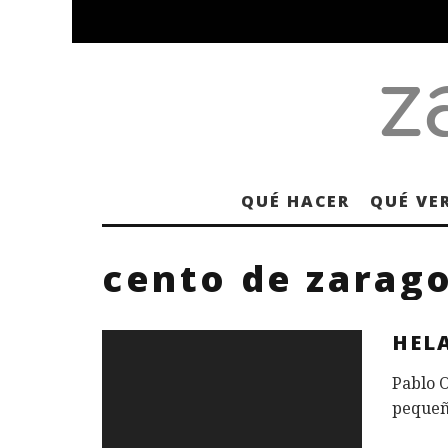
QUÉ HACER
QUÉ VE
cento de zarag
HEL
Pablo O
pequeñi