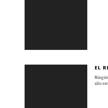
EL 
Ningún
alto es