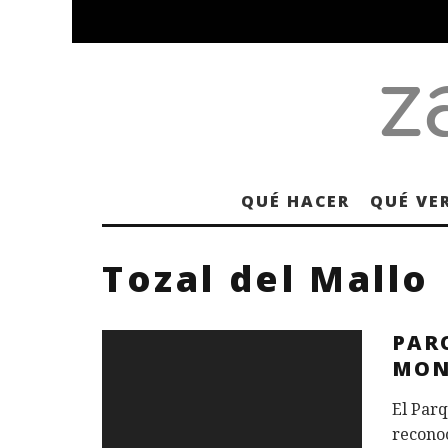
QUÉ HACER
QUÉ VE
Tozal del Mallo
PAR
MON
El Par
recono