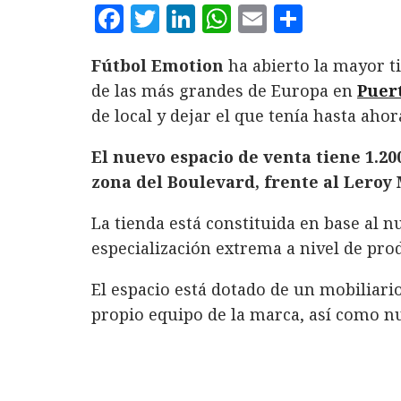
F
T
L
W
E
C
a
w
i
h
m
o
Fútbol Emotion
ha abierto la mayor t
c
it
n
at
ai
m
de las más grandes de Europa en
Puer
e
te
k
s
l
p
de local y dejar el que tenía hasta ahor
b
r
e
A
a
o
d
p
rt
El nuevo espacio de venta tiene 1.20
zona del Boulevard, frente al Leroy
o
I
p
ir
k
n
La tienda está constituida en base al 
especialización extrema a nivel de prod
El espacio está dotado de un mobiliari
propio equipo de la marca, así como nu