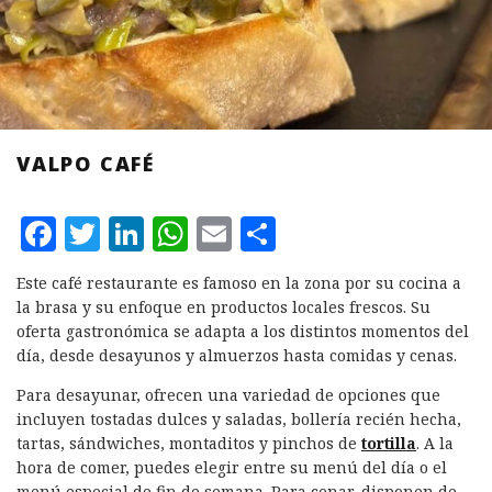
VALPO CAFÉ
F
T
L
W
E
C
a
w
i
h
m
o
Este café restaurante es famoso en la zona por su cocina a
c
it
n
at
ai
m
la brasa y su enfoque en productos locales frescos. Su
e
te
k
s
l
p
oferta gastronómica se adapta a los distintos momentos del
día, desde desayunos y almuerzos hasta comidas y cenas.
b
r
e
A
a
Para desayunar, ofrecen una variedad de opciones que
o
d
p
rt
incluyen tostadas dulces y saladas, bollería recién hecha,
o
I
p
ir
tartas, sándwiches, montaditos y pinchos de
tortilla
. A la
k
n
hora de comer, puedes elegir entre su menú del día o el
menú especial de fin de semana. Para cenar, disponen de