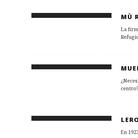
MÙ 
La firm
Refugio
MUE
¿Necesi
centro?
LER
En 192