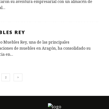
aron su aventura empresarial con un almacén de
al
...
BLES REY
o Muebles Rey, una de las principales
aciones de muebles en Aragón, ha consolidado su
cia en
...
2