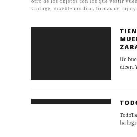
otro de los objetos con los que vestir vues
vintage, mueble nórdico, firmas de lujo y 
TIEN
MUE
ZAR
Un bue
dicen. 
TOD
TodoTa
ha logr