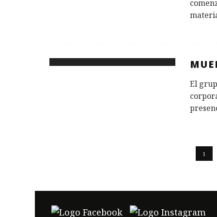
comenz
materi
MUE
El grup
corpor
presen
1