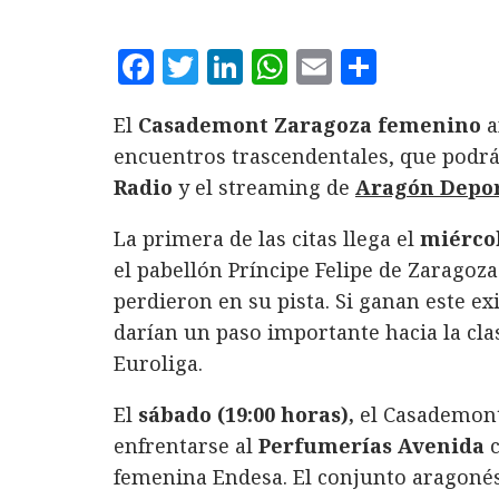
F
T
L
W
E
C
a
w
i
h
m
o
El
Casademont Zaragoza
femenino
a
c
it
n
at
ai
m
encuentros trascendentales, que podrá
e
te
k
s
l
p
Radio
y el streaming de
Aragón Depo
b
r
e
A
a
o
d
p
rt
La primera de las citas llega el
miércol
el pabellón Príncipe Felipe de Zaragoza a
o
I
p
ir
perdieron en su pista. Si ganan este ex
k
n
darían un paso importante hacia la clas
Euroliga.
El
sábado (19:00 horas),
el Casademon
enfrentarse al
Perfumerías Avenida
c
femenina Endesa. El conjunto aragonés