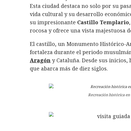
e
te
k
s
l
p
Esta ciudad destaca no solo por su pas
b
r
e
A
a
vida cultural y su desarrollo económi
o
d
p
rt
su impresionante
Castillo Templario
o
I
p
ir
rocosa y ofrece una vista majestuosa de
k
n
El castillo, un Monumento Histórico-Ar
fortaleza durante el periodo musulmán
Aragón
y Cataluña. Desde sus inicios, 
que abarca más de diez siglos.
Recreación histórica en 