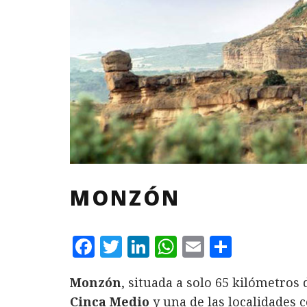
MONZÓN
F
T
L
W
E
C
a
w
i
h
m
o
Monzón
, situada a solo 65 kilómetros
c
it
n
at
ai
m
Cinca Medio
y una de las localidades 