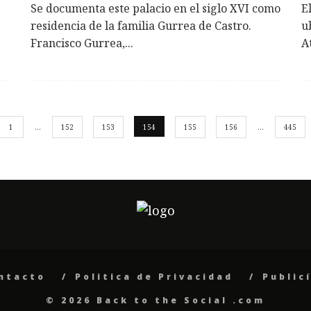
Se documenta este palacio en el siglo XVI como
E
residencia de la familia Gurrea de Castro.
u
Francisco Gurrea,
...
A
1
…
152
153
154
155
156
…
445
ntacto
Politica de Privacidad
Public
© 2026 Back to the Social .com