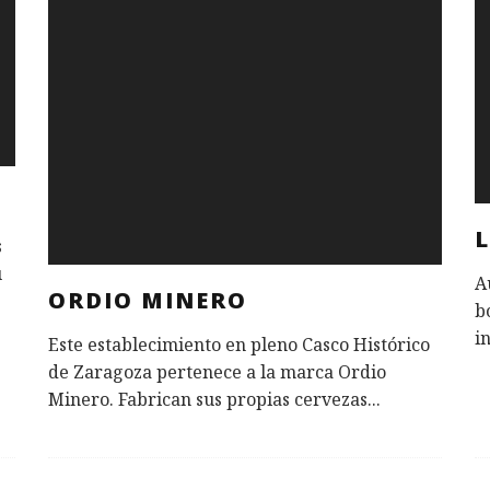
E
s
u
A
ORDIO MINERO
b
i
Este establecimiento en pleno Casco Histórico
de Zaragoza pertenece a la marca Ordio
Minero. Fabrican sus propias cervezas
...