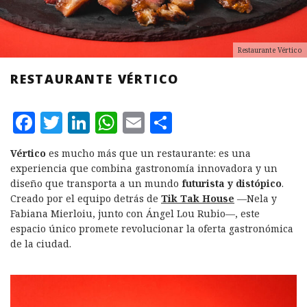
Restaurante Vértico
RESTAURANTE VÉRTICO
F
T
L
W
E
C
a
w
i
h
m
o
Vértico
es mucho más que un restaurante: es una
c
it
n
at
ai
m
experiencia que combina gastronomía innovadora y un
e
te
k
s
l
p
diseño que transporta a un mundo
futurista y distópico
.
Creado por el equipo detrás de
Tik Tak House
—Nela y
b
r
e
A
a
Fabiana Mierloiu, junto con Ángel Lou Rubio—, este
o
d
p
rt
espacio único promete revolucionar la oferta gastronómica
de la ciudad.
o
I
p
ir
k
n