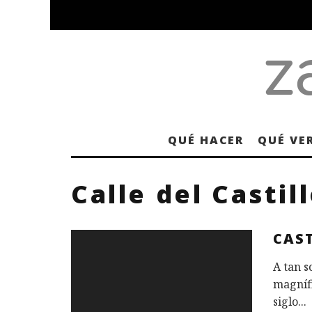
QUÉ HACER
QUÉ VE
Calle del Castil
CAST
A tan s
magnífi
siglo
...