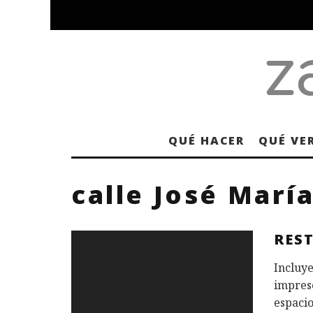
QUÉ HACER
QUÉ VE
calle José Marí
RES
Incluye
impres
espacio