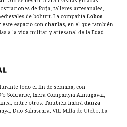
lar
. Allí se desarrollarán visitas guiadas,
traciones de forja, talleres artesanales,
 medievales de bohurt. La compañía
Lobos
 este espacio con
charlas
, en el que también
as a la vida militar y artesanal de la Edad
AL
urante todo el fin de semana, con
 D’o Sobrarbe, Ixera Companyia Almugavar,
anca, entre otros. También habrá
danza
aya, Duo Sahasrara, VIII Milla de Utebo, La