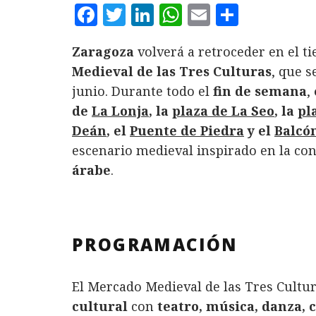
F
T
L
W
E
C
a
w
i
h
m
o
Zaragoza
volverá a retroceder en el 
c
it
n
at
ai
m
Medieval de las Tres Culturas
, que s
e
te
k
s
l
p
junio. Durante todo el
fin de semana
,
b
r
e
A
a
de
La Lonja
, la
plaza de La Seo
, la
pl
o
d
p
rt
Deán
, el
Puente de Piedra
y el
Balcó
o
I
p
ir
escenario medieval inspirado en la con
k
n
árabe
.
PROGRAMACIÓN
El Mercado Medieval de las Tres Cultu
cultural
con
teatro, música, danza, c