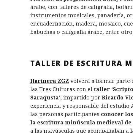
árabe, con talleres de caligrafía, botáni
instrumentos musicales, panadería, orfe
encuadernación, madera, mosaico, cuero
babuchas o caligrafía árabe, entre otro
TALLER DE ESCRITURA 
Harinera ZGZ
volverá a formar parte 
las Tres Culturas con el
taller ‘Scrip
Saraqusta’
, impartido por
Ricardo Vi
experiencia y responsable del estudio A
las personas participantes
conocer los
la escritura minúscula medieval de lo
a las mayúsculas que acompañaban a la 