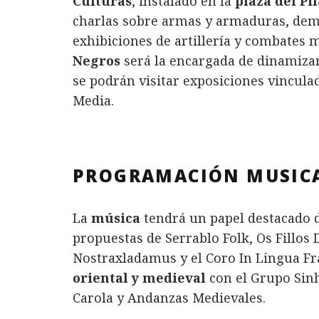
Culturas
, instalado en la
plaza del Pi
charlas sobre armas y armaduras, demos
exhibiciones de artillería y combates
Negros
será la encargada de dinamizar
se podrán visitar exposiciones vinculad
Media.
PROGRAMACIÓN MUSIC
La
música
tendrá un papel destacado d
propuestas de Serrablo Folk, Os Fillos
Nostraxladamus y el Coro In Lingua Fr
oriental y medieval
con el Grupo Sinh
Carola y Andanzas Medievales.