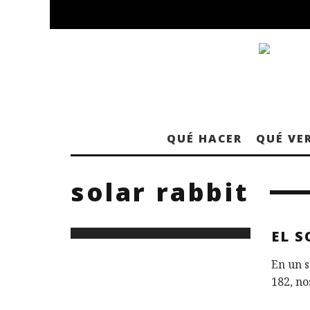
QUÉ HACER
QUÉ VE
solar rabbit
EL S
En un s
182, n