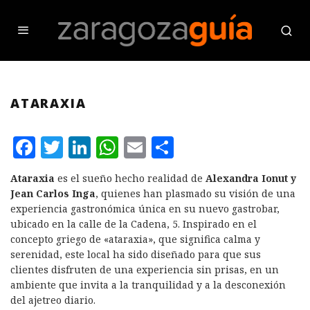
ATARAXIA
F
T
L
W
E
C
a
w
i
h
m
o
Ataraxia
es el sueño hecho realidad de
Alexandra Ionut y
c
it
n
at
ai
m
Jean Carlos Inga
, quienes han plasmado su visión de una
e
te
k
s
l
p
experiencia gastronómica única en su nuevo gastrobar,
ubicado en la calle de la Cadena, 5. Inspirado en el
b
r
e
A
a
concepto griego de «ataraxia», que significa calma y
o
d
p
rt
serenidad, este local ha sido diseñado para que sus
clientes disfruten de una experiencia sin prisas, en un
o
I
p
ir
ambiente que invita a la tranquilidad y a la desconexión
k
n
del ajetreo diario.