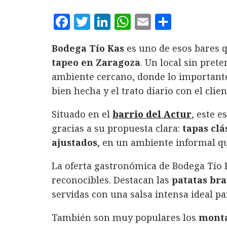
F
T
L
W
E
C
a
w
i
h
m
o
Bodega Tío Kas
es uno de esos bares q
c
it
n
at
ai
m
tapeo en Zaragoza
. Un local sin prete
e
te
k
s
l
p
ambiente cercano, donde lo importante 
b
r
e
A
a
bien hecha y el trato diario con el clien
o
d
p
rt
Situado en el
o
I
barrio del Actur
p
ir
, este e
gracias a su propuesta clara:
tapas clá
k
n
ajustados
, en un ambiente informal qu
La oferta gastronómica de Bodega Tío K
reconocibles. Destacan las
patatas br
servidas con una salsa intensa ideal 
También son muy populares los
monta