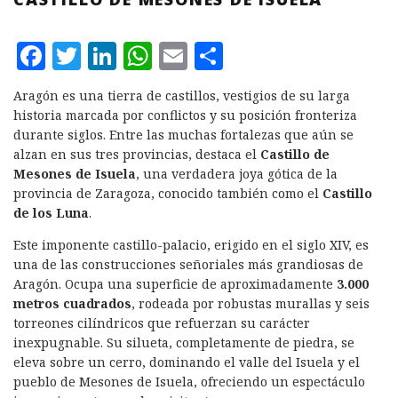
F
T
L
W
E
C
a
w
i
h
m
o
Aragón es una tierra de castillos, vestigios de su larga
c
it
n
at
ai
m
historia marcada por conflictos y su posición fronteriza
e
te
k
s
l
p
durante siglos. Entre las muchas fortalezas que aún se
alzan en sus tres provincias, destaca el
Castillo de
b
r
e
A
a
Mesones de Isuela
, una verdadera joya gótica de la
o
d
p
rt
provincia de Zaragoza, conocido también como el
Castillo
de los Luna
.
o
I
p
ir
k
n
Este imponente castillo-palacio, erigido en el siglo XIV, es
una de las construcciones señoriales más grandiosas de
Aragón. Ocupa una superficie de aproximadamente
3.000
metros cuadrados
, rodeada por robustas murallas y seis
torreones cilíndricos que refuerzan su carácter
inexpugnable. Su silueta, completamente de piedra, se
eleva sobre un cerro, dominando el valle del Isuela y el
pueblo de Mesones de Isuela, ofreciendo un espectáculo