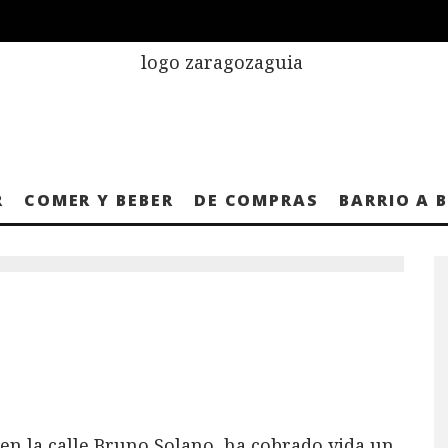
R
COMER Y BEBER
DE COMPRAS
BARRIO A 
 en la calle Bruno Solano, ha cobrado vida un