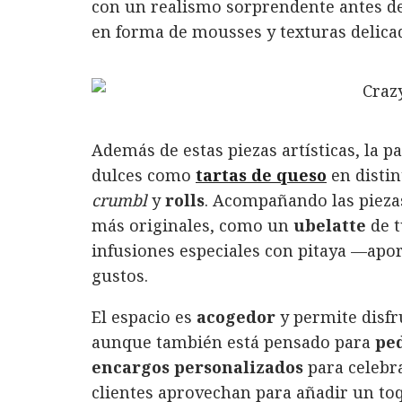
con un realismo sorprendente antes d
en forma de mousses y texturas delica
Además de estas piezas artísticas, la p
dulces como
tartas de queso
en distin
crumbl
y
rolls
. Acompañando las piezas
más originales, como un
ubelatte
de t
infusiones especiales con pitaya —apo
gustos.
El espacio es
acogedor
y permite disfru
aunque también está pensado para
ped
encargos personalizados
para celebr
clientes aprovechan para añadir un toq