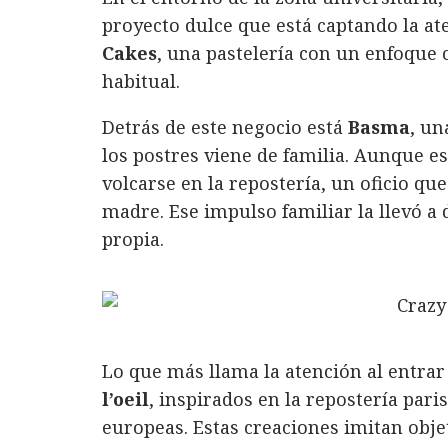
c
it
n
at
ai
m
proyecto dulce que está captando la at
e
te
k
s
l
p
Cakes
, una pastelería con un enfoque 
b
r
e
A
a
habitual.
o
d
p
rt
Detrás de este negocio está
o
I
p
ir
Basma
, un
los postres viene de familia. Aunque e
k
n
volcarse en la repostería, un oficio qu
madre. Ese impulso familiar la llevó a
propia.
Lo que más llama la atención al entrar 
l’oeil
, inspirados en la repostería pari
europeas. Estas creaciones imitan obj