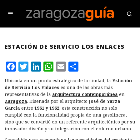
ESTACIÓN DE SERVICIO LOS ENLACES
F
T
L
W
E
C
a
w
i
h
m
o
Ubicada en un punto estratégico de la ciudad, la
Estación
c
it
n
at
ai
m
de Servicio Los Enlaces
es una de las obras más
e
te
k
s
l
p
representativas de la
arquitectura contemporánea
en
Zaragoza
. Diseñada por el arquitecto
José de Yarza
b
r
e
A
a
García
entre
1961 y 1962
, esta construcción no solo
o
d
p
rt
cumplió con la funcionalidad propia de una gasolinera,
sino que se convirtió en un referente arquitectónico por su
o
I
p
ir
innovador diseño y su integración con el entorno urbano.
k
n
Concebida para responder a las necesidades del creciente