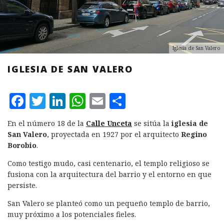
Iglesia de San Valero
IGLESIA DE SAN VALERO
F
T
L
W
E
C
a
w
i
h
m
o
En el número 18 de la
Calle Unceta
se sitúa la
iglesia de
c
it
n
at
ai
m
San Valero
, proyectada en 1927 por el arquitecto
Regino
e
te
k
s
l
p
Borobio
.
b
r
e
A
a
Como testigo mudo, casi centenario, el templo religioso se
fusiona con la arquitectura del barrio y el entorno en que
o
d
p
rt
persiste.
o
I
p
ir
San Valero se planteó como un pequeño templo de barrio,
k
n
muy próximo a los potenciales fieles.