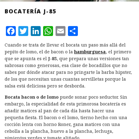
BOCATERÍA J-85
F
T
L
W
E
C
a
w
i
h
m
o
Cuando se trata de llevar el bocata un paso más allá del
c
it
n
at
ai
m
pepito de lomo, el de bacon o la
hamburguesa
, el primero
e
te
k
s
l
p
que se apunta es el
J-85
, que prepara unas versiones tan
sabrosas como generosas, esa clase de bocadillos que no
b
r
e
A
a
sabes por dónde atacar para no pringarte la barba hipster,
o
d
p
rt
de los que necesitan unas cuantas servilletas porque la
salsa está deliciosa pero se desborda.
o
I
p
ir
k
n
Bocata bacon o de lomo
puede sonar poco seductor. Sin
embargo, la especialidad de esta primorosa bocatería es
añadir matices al pan de cada día hasta hacer una
pequeña fiesta. El bacon o el lomo, tierno hecho con una
cocción lenta con horno Roner, gana matices con una
cebolla a la plancha, huevo a la plancha, lechuga,
pimientos verdes y tomate aliñado.