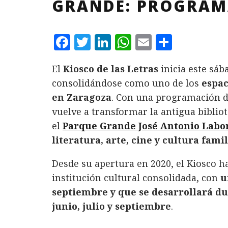
GRANDE: PROGRAMA
F
T
L
W
E
C
a
w
i
h
m
o
El
Kiosco de las Letras
inicia este sá
c
it
n
at
ai
m
consolidándose como uno de los
espac
e
te
k
s
l
p
en Zaragoza
. Con una programación 
b
r
e
A
a
vuelve a transformar la antigua biblio
o
d
p
rt
el
Parque Grande José Antonio Labo
o
I
p
ir
literatura, arte, cine y cultura fami
k
n
Desde su apertura en 2020, el Kiosco h
institución cultural consolidada, con
u
septiembre y que se desarrollará du
junio, julio y septiembre
.