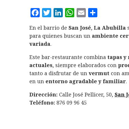
F
T
L
W
E
C
a
w
i
h
m
o
En el barrio de
San José
,
La Abubilla
s
c
it
n
at
ai
m
para quienes buscan un
ambiente ce
e
te
k
s
l
p
variada
.
b
r
e
A
a
o
d
p
rt
Este bar-restaurante combina
tapas y
actuales
o
, siempre elaborados con
I
p
ir
pro
tanto a disfrutar de un
vermut
con am
k
n
en un
entorno agradable y familiar
.
Dirección:
Calle José Pellicer, 50,
San J
Teléfono:
876 09 96 45