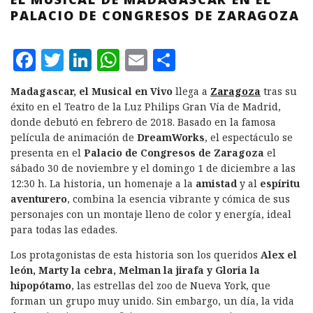
PALACIO DE CONGRESOS DE ZARAGOZA
F
T
L
W
E
C
a
w
i
h
m
o
Madagascar, el Musical en Vivo
llega a
Zaragoza
tras su
c
it
n
at
ai
m
éxito en el Teatro de la Luz Philips Gran Vía de Madrid,
e
te
k
s
l
p
donde debutó en febrero de 2018. Basado en la famosa
película de animación de
DreamWorks
, el espectáculo se
b
r
e
A
a
presenta en el
Palacio de Congresos de Zaragoza
el
o
d
p
rt
sábado 30 de noviembre y el domingo 1 de diciembre a las
12:30 h. La historia, un homenaje a la
amistad
y al
espíritu
o
I
p
ir
aventurero
, combina la esencia vibrante y cómica de sus
k
n
personajes con un montaje lleno de color y energía, ideal
para todas las edades.
Los protagonistas de esta historia son los queridos
Alex el
león, Marty la cebra, Melman la jirafa y Gloria la
hipopótamo
, las estrellas del zoo de Nueva York, que
forman un grupo muy unido. Sin embargo, un día, la vida