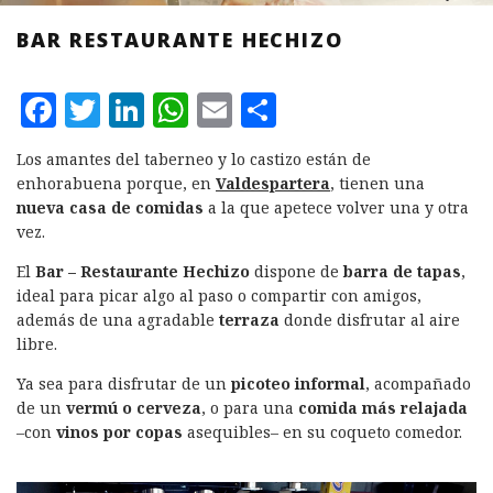
BAR RESTAURANTE HECHIZO
F
T
L
W
E
C
a
w
i
h
m
o
Los amantes del taberneo y lo castizo están de
c
it
n
at
ai
m
enhorabuena porque, en
Valdespartera
, tienen una
e
te
k
s
l
p
nueva casa de comidas
a la que apetece volver una y otra
vez.
b
r
e
A
a
El
Bar – Restaurante Hechizo
dispone de
barra de tapas
,
o
d
p
rt
ideal para picar algo al paso o compartir con amigos,
o
I
p
ir
además de una agradable
terraza
donde disfrutar al aire
k
n
libre.
Ya sea para disfrutar de un
picoteo informal
, acompañado
de un
vermú o cerveza
, o para una
comida más relajada
–con
vinos por copas
asequibles– en su coqueto comedor.