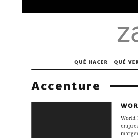
QUÉ HACER
QUÉ VE
Accenture
WOR
World 
empresa
margen