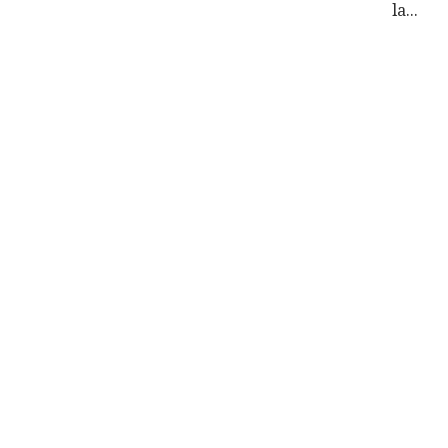
la
...