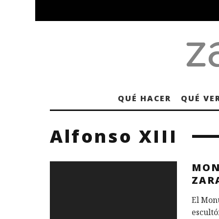
QUÉ HACER
QUÉ VE
Alfonso XIII
MON
ZAR
El Monu
escultó