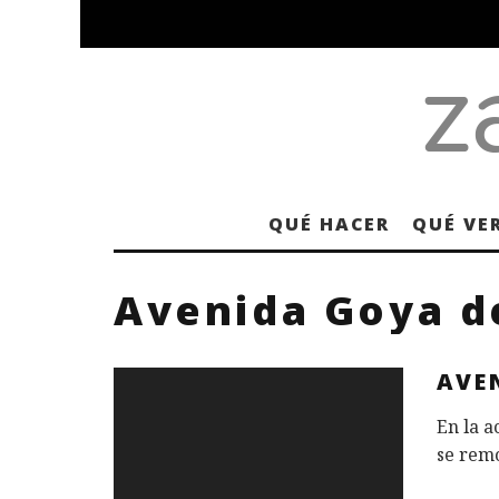
QUÉ HACER
QUÉ VE
Avenida Goya d
AVE
En la a
se remo