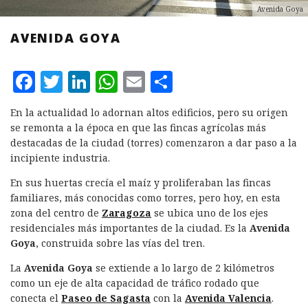
Avenida Goya
AVENIDA GOYA
F
T
L
W
E
C
a
w
i
h
m
o
En la actualidad lo adornan altos edificios, pero su origen
c
it
n
at
ai
m
se remonta a la época en que las fincas agrícolas más
e
te
k
s
l
p
destacadas de la ciudad (torres) comenzaron a dar paso a la
incipiente industria.
b
r
e
A
a
En sus huertas crecía el maíz y proliferaban las fincas
o
d
p
rt
familiares, más conocidas como torres, pero hoy, en esta
o
I
p
ir
zona del centro de
Zaragoza
se ubica uno de los ejes
k
n
residenciales más importantes de la ciudad. Es la
Avenida
Goya
, construida sobre las vías del tren.
La
Avenida Goya
se extiende a lo largo de 2 kilómetros
como un eje de alta capacidad de tráfico rodado que
conecta el
Paseo de Sagasta
con la
Avenida Valencia
.