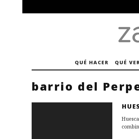
QUÉ HACER
QUÉ VE
barrio del Perp
HUE
Huesca,
combina