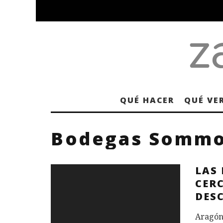
QUÉ HACER
QUÉ VE
Bodegas Somm
LAS 
CER
DES
Aragón 