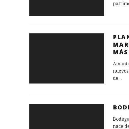
patrimo
PLA
MAR
MÁS
Amante
nuevos 
de
...
BOD
Bodega
nace de