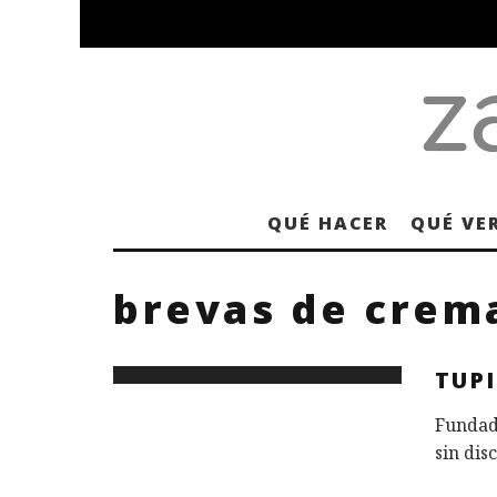
QUÉ HACER
QUÉ VE
brevas de crem
TUP
Fundada
sin dis