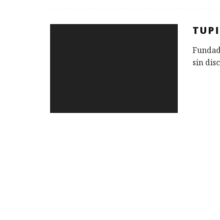
TUP
Fundada
sin dis