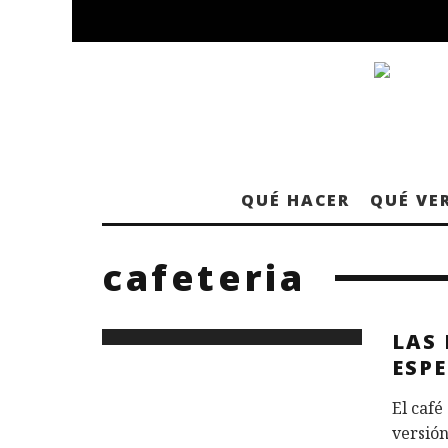
QUÉ HACER
QUÉ VE
cafeteria
LAS 
ESP
El café
versión