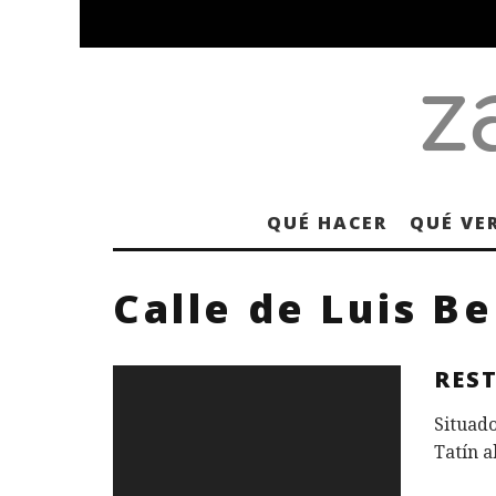
QUÉ HACER
QUÉ VE
Calle de Luis B
RES
Situado
Tatín a