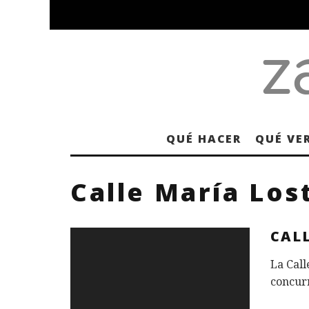
QUÉ HACER
QUÉ VE
Calle María Los
CALL
La Call
concur