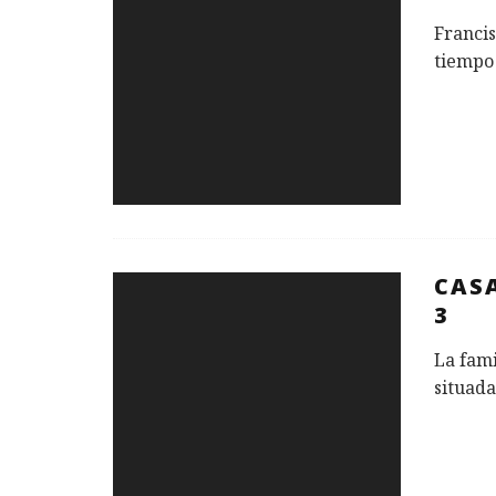
Francis
tiempo 
CAS
3
La fami
situada