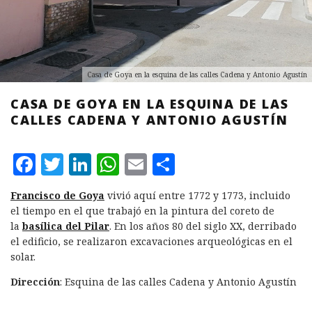
Casa de Goya en la esquina de las calles Cadena y Antonio Agustín
CASA DE GOYA EN LA ESQUINA DE LAS
CALLES CADENA Y ANTONIO AGUSTÍN
F
T
L
W
E
C
a
w
i
h
m
o
Francisco de Goya
vivió aquí entre 1772 y 1773, incluido
c
it
n
at
ai
m
el tiempo en el que trabajó en la pintura del coreto de
e
te
k
s
l
p
la
basílica del Pilar
. En los años 80 del siglo XX, derribado
el edificio, se realizaron excavaciones arqueológicas en el
b
r
e
A
a
solar.
o
d
p
rt
Dirección
: Esquina de las calles Cadena y Antonio Agustín
o
I
p
ir