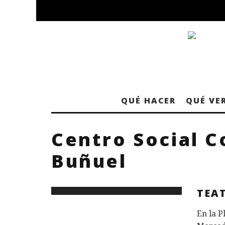
QUÉ HACER
QUÉ VE
Centro Social C
Buñuel
TEA
En la P